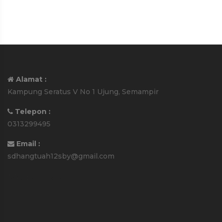
Alamat :
Kampung Seratus V No 1 Ujung, Semampir
Telepon :
0313299495
Email :
sdhangtuah12sby@gmail.com
Media Sosial :