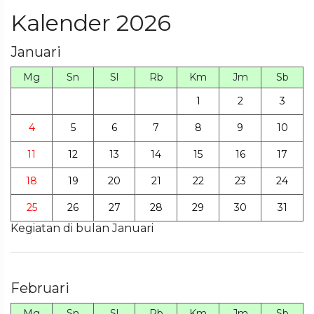
Kalender 2026
Januari
Mg
Sn
Sl
Rb
Km
Jm
Sb
1
2
3
4
5
6
7
8
9
10
11
12
13
14
15
16
17
18
19
20
21
22
23
24
25
26
27
28
29
30
31
Kegiatan di bulan Januari
Februari
Mg
Sn
Sl
Rb
Km
Jm
Sb