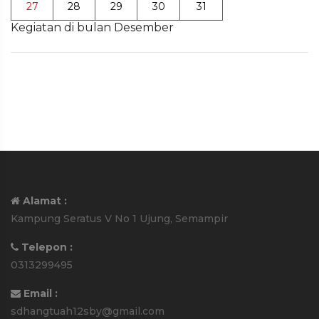
27
28
29
30
31
Kegiatan di bulan Desember
Alamat :
Kampung Seratus V No 1 Ujung, Semampir
Telepon :
0313299495
Email :
sdhangtuah12sby@gmail.com