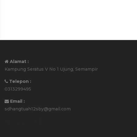
Alamat :
Kampung Seratus V No 1 Ujung, Semampir
Telepon :
0313299495
Email :
sdhangtuah12sby@gmail.com
Media Sosial :