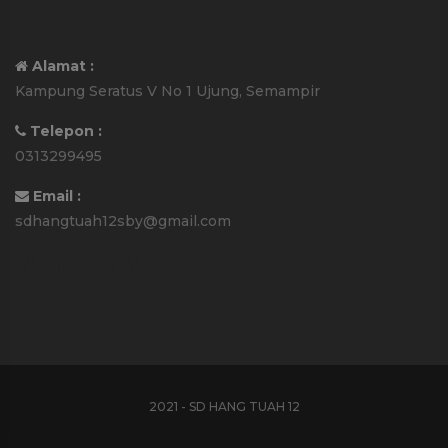
Alamat :
Kampung Seratus V No 1 Ujung, Semampir
Telepon :
0313299495
Email :
sdhangtuah12sby@gmail.com
Media Sosial :
2021 - SD HANG TUAH 12