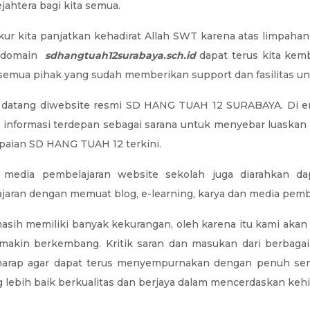
jahtera bagi kita semua
.
kur kita panjatkan kehadirat Allah
SWT karena atas
limpahan
 domain
sdhangtuah12surabaya.sch.id
dapat terus kita ke
semua pihak yang sudah memberikan support dan fasilitas u
 datang diwebsite resmi SD HANG TUAH 12 SURABAYA. Di
e
 informasi terdepan sebagai sarana untuk menyebar luaskan 
aian SD HANG TUAH 12 terkini.
 media pembelajaran website sekolah juga diarahkan 
aran dengan memuat blog, e-learning, karya dan media pembel
sih memiliki banyak kekurangan
,
oleh karena itu kami akan 
semakin berkembang
.
Kritik saran dan masukan dari berbaga
arap agar dapat terus menyempurnakan dengan penuh se
ebih baik berkualitas dan berjaya dalam mencerdaskan keh