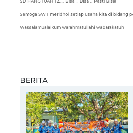
SD HANGTUAH 12
…..
Bisa ... Bisa ... Pasti Bisa!
Semoga
SWT
meridhoi setiap usaha kita di bidang 
Wassalamualaikum warahmatullahi wabarakatuh
BERITA