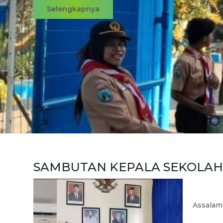
Selengkapnya
SAMBUTAN KEPALA SEKOLAH
Assal
a
m