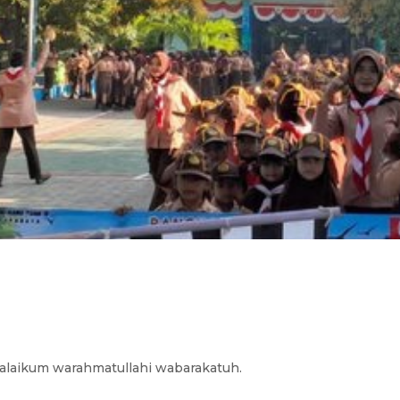
alaikum w
arahmatullahi wabarakatuh.