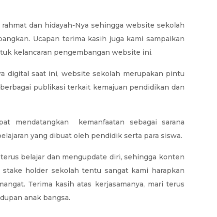
 rahmat dan hidayah
-
Nya sehingga website sekolah
mbangkan. Ucapa
n
terima kasih juga kami sampaikan
ntuk kelancaran pengembangan website ini.
ra digital saat ini, website sekolah merupakan pintu
berbagai publikasi terkait kemajuan pendidikan dan
dapat mendatangkan kemanfaatan sebagai sarana
ajaran yang dibuat oleh pendidik serta para siswa.
terus belajar dan mengupdate diri
,
sehingga konten
i stake holder sekolah tentu sangat kami harapkan
mangat
.
Terima kasih atas kerjasamanya
,
mari terus
idupan anak bangsa
.