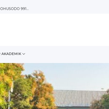
 Paguyuban...
 AKADEMIK
A...
OHUSODO 991...