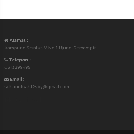
Alamat :
Kampung Seratus V No 1 Ujung, Semampir
Telepon :
0313299495
Email :
sdhangtuah12sby@gmail.com
Media Sosial :