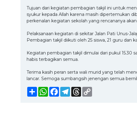
Tujuan dari kegiatan pembagian takjil ini untuk me
syukur kepada Allah karena masih dipertemukan dibu
perkenalan kegiatan sekolah yang rencananya akan 
Pelaksanaan kegiatan di sekitar Jalan Pati Unus-Jala
Pembagian takjil diikuti oleh 25 siswa, 21 guru dan 
Kegiatan pembagian takjil dimulai dari pukul 15.30 
habis terbagikan semua.
Terima kasih peran serta wali murid yang telah me
lancar. Semoga sumbangsih jenengan semua bernila
Share
WhatsApp
Facebook
Telegram
Threads
Copy
Link