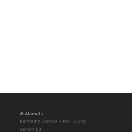
Alamat :
Kampung Seratus V No 1 Ujung,
Semampir