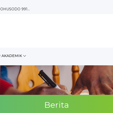
OHUSODO 991...
 Paguyuban...
 AKADEMIK
A...
Berita