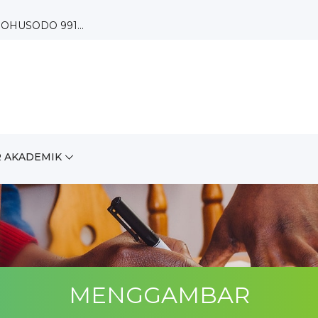
OHUSODO 991...
 Paguyuban...
 AKADEMIK
A...
MENGGAMBAR